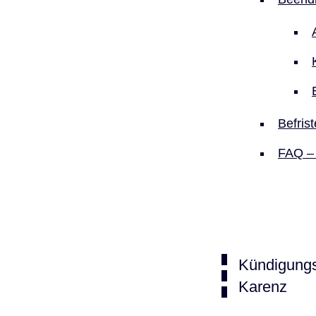
Befris
FAQ – 
Kündigungs
Karenz