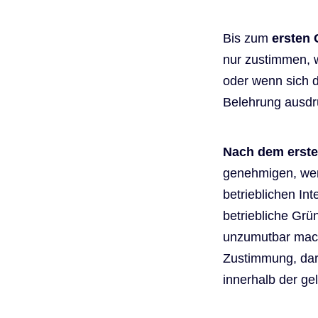
Bis zum
ersten 
nur zustimmen, w
oder wenn sich 
Belehrung ausdrü
Nach dem erste
genehmigen, wen
betrieblichen In
betriebliche Grü
unzumutbar mache
Zustimmung, darf
innerhalb der ge