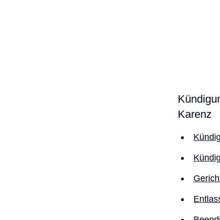
Kündigun
Karenz
Kündig
Kündig
Gerich
Entlas
Beendi